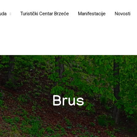
nuda
Turistički Centar Brzećе
Manifestacije
Novosti
Brus