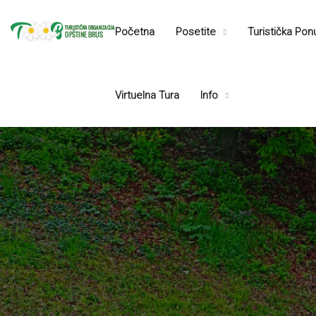
Početna
Posetite
Turistička Po
Virtuelna Tura
Info