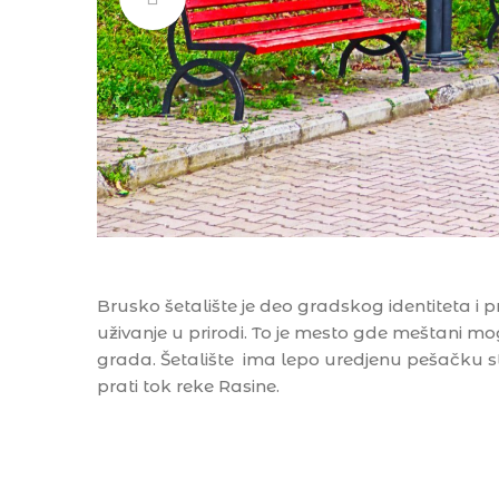
Brusko šetalište je deo gradskog identiteta i p
uživanje u prirodi. To je mesto gde meštani mo
grada. Šetalište ima lepo uredjenu pešačku st
prati tok reke Rasine.