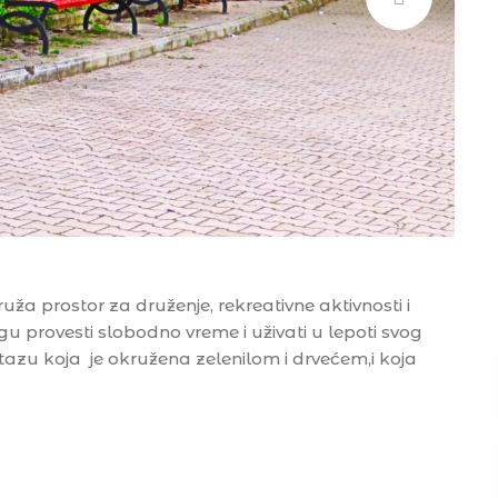
ruža prostor za druženje, rekreativne aktivnosti i
gu provesti slobodno vreme i uživati u lepoti svog
azu koja je okružena zelenilom i drvećem,i koja