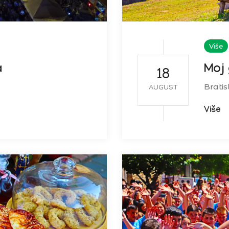
Više
a
Moj 
18
Bratis
AUGUST
Više