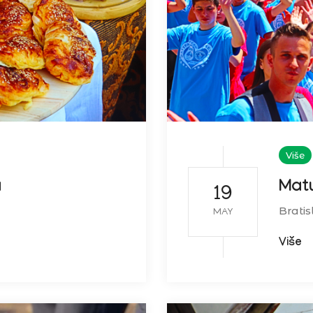
Više
a
Matu
19
Bratis
MAY
Više