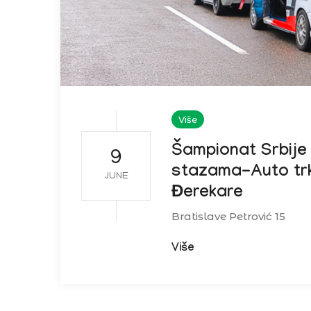
Više
Šampionat Srbije
9
stazama-Auto tr
JUNE
Đerekare
Bratislave Petrović 15
Više