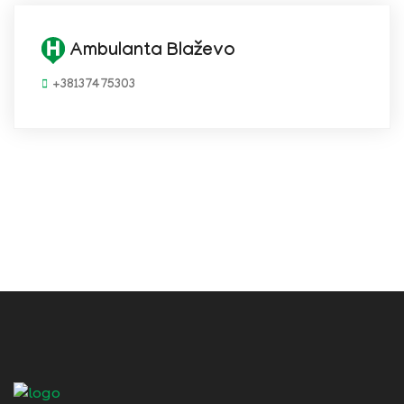
Ambulanta Blaževo
+38137475303