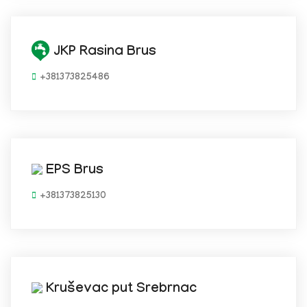
JKP Rasina Brus
+381373825486
EPS Brus
+381373825130
Kruševac put Srebrnac