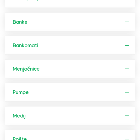
Banke
Bankomati
Menjačnice
Pumpe
Mediji