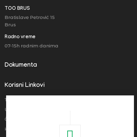
TOO BRUS
Bratislave Petrović 15
Brus
Radno vreme
07-15h radnim danima
Dokumenta
Korisni Linkovi
Turistička organizacija Srbije
Ugostitelji
Često postavljena pitanja
Kolačići