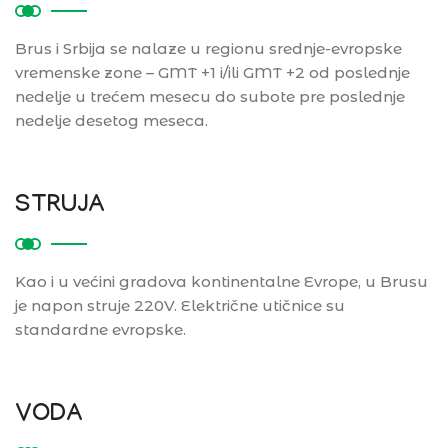
Brus i Srbija se nalaze u regionu srednje-evropske
vremenske zone – GMT +1 i/ili GMT +2 od poslednje
nedelje u trećem mesecu do subote pre poslednje
nedelje desetog meseca.
STRUJA
Kao i u većini gradova kontinentalne Evrope, u Brusu
je napon struje 220V. Električne utičnice su
standardne evropske.
VODA