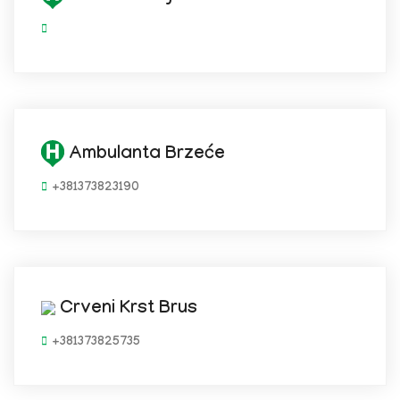
Ambulanta Brzeće
+381373823190
Crveni Krst Brus
+381373825735