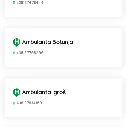
+38137478444
Ambulanta Botunja
+38137768296
Ambulanta Igroš
+38137834159