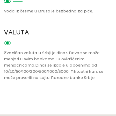
Voda iz česme u Brusa je bezbedna za piće.
VALUTA
Zvaničan valuta u Srbiji je dinar. Novac se može
menjati u svim bankama i u ovlašćenim
menjačnicama.Dinar se izdaje u apoenima od
10/20/50/100/200/500/1000/5000. Aktuelni kurs se
može proveriti na sajtu Narodne banke Srbije.