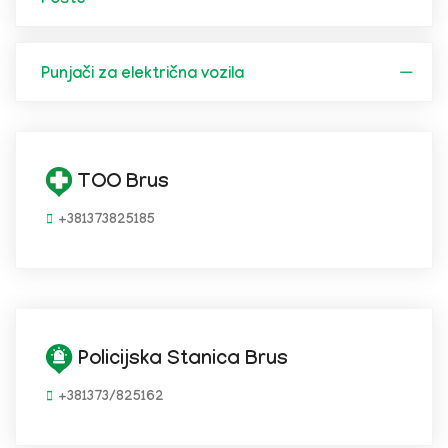
Pošte
Punjači za električna vozila
TOO Brus
+381373825185
Policijska Stanica Brus
+381373/825162