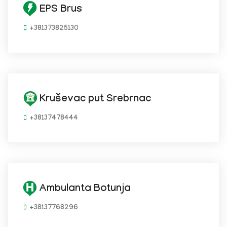
EPS Brus
+381373825130
Kruševac put Srebrnac
+38137478444
Ambulanta Botunja
+38137768296