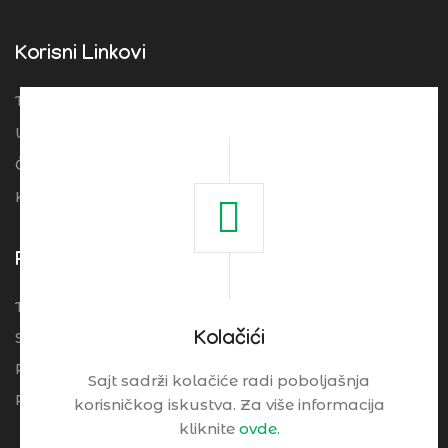
Korisni Linkovi
Turistička organizacija Srbije
Ugostitelji
Često postavljena pitanja
Kolačići
Pogledajte
Turistički Cenrtar Brzeće
Smeštaj
Kolačići
Restorani
Sajt sadrži kolačiće radi poboljašnja
Praktične Informacije
korisničkog iskustva. Za više informacija
kliknite
ovde.