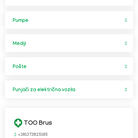
Pumpe
Mediji
Pošte
Punjači za električna vozila
TOO Brus
+381373825185