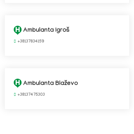
Ambulanta Igroš
+38137834159
Ambulanta Blaževo
+38137475303