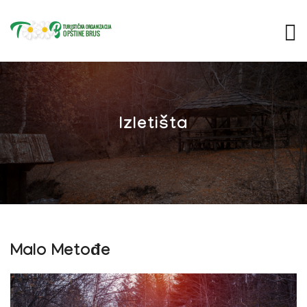
Izletišta
Malo Metođe