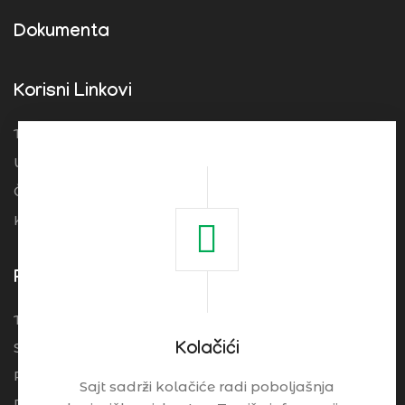
Dokumenta
Korisni Linkovi
Turistička organizacija Srbije
Ugostitelji
Često postavljena pitanja
Kolačići
Pogledajte
Turistički Cenrtar Brzeće
Smeštaj
Kolačići
Restorani
Sajt sadrži kolačiće radi poboljašnja
Praktične Informacije