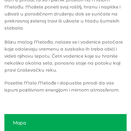
Metođu. Možete poneti svoj roštilj, hranu i napitke i
uživati u porodičnom druženju dok se sunčate na
prekrasnoj zelenoj travi ili uživate u hladu šumskih
stabala.
Blizu malog Metođa, nalaze se i vodenice potočare
koje odolevaju vremenu a svakako ih treba obići i
videti njihovu lepotu. Četri vodenice koje su hranile
nekoliko okolna sela, ponosno stoje na potoku koji
pravi Graševačku reku.
Posetite Malo Metođe i dopustite prirodi da vas
ispuni pozitivnom energijom i mirnom atmosferom.
Mapa