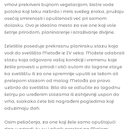
vrhovi prekriveni bujnom vegetacijom, bistre vode
potoka koji teku nizbrdo i miris svežeg zraka, pružaju
osećaj smirenosti i opuštenosti već pri samom
dolasku. Ovo je idealno mesto za sve one koji vole
šetnje prirodom, planinarenje i istraživanje divljine.
Izletište poseduje prekrasnu planinsku stazu koja
vodi do svetilišta Metođe iz IV veka. Možete odabrati
stazu koja odgovara vašoj kondiciji i vremenu koje
želite provesti u prirodi i otići autom do lagane staye
ka svetilištu ili za one spremnije uputiti se težom ali
prelepom stazom od malog Metođa pa pravo
uzbrdo do svetilišta. Bilo da se odlučite za lagodnu
šetnju po uređenim stazama ili zahtjevniji uspon do
vrha, svakako ćete biti nagrađeni pogledima koji
oduzimaju dah.
Osim pešačenja, za one koji žele samo opuštajući
dan u prirodi, tu su i piknik prostori na Malom