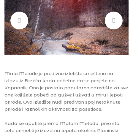
Malo Metođe je predivno izletište smešteno na
izlazu iz Brzeća kada početne da se penjete na
Kopaonik. Ono je postalo popularno odredište za sve
one koji žele pobeći od gužve i uživati u miru i lepoti
prirode. Ovo izletište nudi predivan spoj netaknute
prirode i raznolikih aktivnosti za posetioce.
Kada se uputite prema Malom Metođu, prvo što
ćete primetiti je izuzetna lepota okoline. Planinski