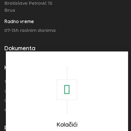
Bratislave Petrović 15
Brus
Radno vreme
07-15h radnim danima
Dokumenta
Korisni Linkovi
Turistička organizacija Srbije
Ugostitelji
Često postavljena pitanja
Kolačići
Kolačići
Pogledajte