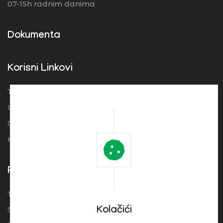
07-15h radnim danima
Dokumenta
Korisni Linkovi
Turistička organizacija Srbije
Ugostitelji
Često postavljena pitanja
Kolačići
Pogledajte
Turistički Cenrtar Brzeće
Smeštaj
Kolačići