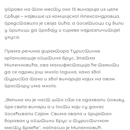
Управо на том месту око 15 винарија из целе
Србије – највише из комшијског Александровца,
представило је своја пића, а посетиоци су били
у прилици да пробају и сиреве најразличитијег
укуса.
Према речима директора Туристичке
организације општине Брус, Златка
Миленковића, ова манифестација ће тежити
да се одржи још много година, како због
туриста тако и због винарија којих на овом
простору има много.
,,Велика ми је част што сте се одазвали позиву,
пре свега винари а и гости који су данас
посећивали Сајам. Свима хвала и пријатан
боравак у општини Брус и туристичком
месту Брзеће’’, нагласио је Миленковић.