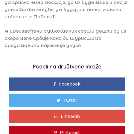
да српска вина постоје, да их буде више и ако је
уопште то могуће, да буду још боља, живели’’
нагласио је Поповић.
А произвођачи аутохтоних сорти дошли су из
скоро целе Србије како би туристима
представили најфиније укусе.
Podeli na društvene mreže
Facebook
Twiter
Linkedin
Pinterest