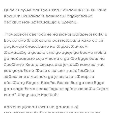
Директор Апарт хотела Копаоник Огњен Гане
Костић истакао је важност одржавања
оваквих манифестација у Брзећу.
,,Почетком ове године на једној јутарњој кафи у
Брусу смо Златко и ја разматрали како да се
другачије пласирамо на туристичком
тржишту и дошли смо до идеје да бисмо могли
да направимо сајам вина и да то буде баш на
Сретење. Хвала свима, ово је част како за нас
као домаћине, тако и за све наше госте и
запослене и мислим да је велика ствар за
општину Брус и Брзеће. Волео бих да ово буде
дан када ћемо сваке године организовати Сајам
вина’’, поручио је Костић.
Као специјалан гост на данашњој
манифестацији био је директор Туристичке