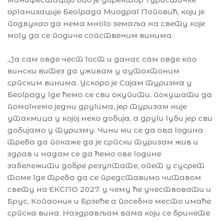
организације Београда Миодраг Поповић, који је
подвукао да нема много земаља на свету које
могу да се подиче сопственим винима.
,,Ја сам овде чест гост и данас сам овде као
вински витез да уживам у аутохтоним
српским винима. Ускоро је Сајам туризма у
Београду где ћемо се сви окупити, покушати да
помогнемо једни другима, јер туризам није
утакмица у којој неко добија, а други губи јер сви
добијамо у туризму. Чини ми се да ова година
треба да покаже да је српски туризам жив и
здрав и надам се да ћемо ове године
забележити добре резултате, опет у сусрет
томе где треба да се представимо читавом
свету на ЕКСПО 2027. у чему ће учествовати и
Брус, Копаоник и Брзеће а посебно место имаће
српска вина. Наздрављам вама који се бринете