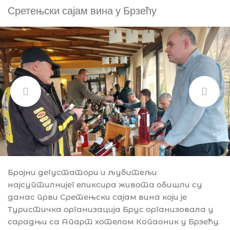
Сретењски сајам вина у Брзећу
Бројни дегустатори и љубитељи
најсуптилнијег еликсира живота обишли су
данас први Сретењски сајам вина који је
Туристичка организација Брус организовала у
сарадњи са Апарт хотелом Копаоник у Брзећу.