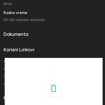
Brus
Radno vreme
07-15h radnim danima
Dokumenta
Korisni Linkovi
Turistička organizacija Srbije
Ugostitelji
Često postavljena pitanja
Kolačići
Pogledajte