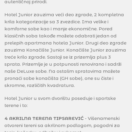
autentičnoj prirodi.
Hotel Junior zauzima veći deo zgrade, 2 kompletna
krila kategorizacije sa 3 zvezdice. Ima velike i
komforne sobe kao i manje ekonomične. Pored
klasičnih soba takođe možete odabrati jedan od
prelepih apartmana hotela Junior. Drugi deo zgrade
zauzima Konačište Junior. Konačište Junior zauzima
treće krilo zgrade. Sastoji se iz prizemlja plus 3
sprata. Prizemlje je u potpunosti renovirano i sadrži
naše DeLuxe sobe. Na ostalim spratovima možete
pronaći sobe konačišta (GH sobe), one su čiste i
skromne, različitih kvadratura.
Hotel Junior u svom dvorištu poseduje i sportske
terene i to:
4 AKRILNA TERENA TIPSAREVIĆ
- Višenamenski
otvoreni tereni sa akrilnom podlogom, pogodni za