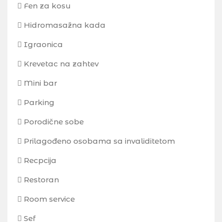
Fen za kosu
Hidromasažna kada
Igraonica
Krevetac na zahtev
Mini bar
Parking
Porodične sobe
Prilagođeno osobama sa invaliditetom
Recpcija
Restoran
Room service
Sef