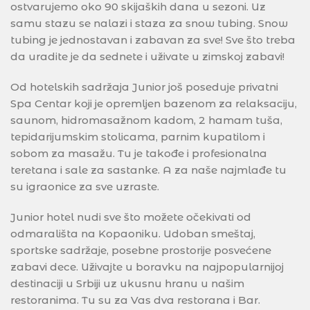
ostvarujemo oko 90 skijaških dana u sezoni. Uz
samu stazu se nalazi i staza za snow tubing. Snow
tubing je jednostavan i zabavan za sve! Sve što treba
da uradite je da sednete i uživate u zimskoj zabavi!
Od hotelskih sadržaja Junior još poseduje privatni
Spa Centar koji je opremljen bazenom za relaksaciju,
saunom, hidromasažnom kadom, 2 hamam tuša,
tepidarijumskim stolicama, parnim kupatilom i
sobom za masažu. Tu je takođe i profesionalna
teretana i sale za sastanke. A za naše najmlađe tu
su igraonice za sve uzraste.
Junior hotel nudi sve što možete očekivati od
odmarališta na Kopaoniku. Udoban smeštaj,
sportske sadržaje, posebne prostorije posvećene
zabavi dece. Uživajte u boravku na najpopularnijoj
destinaciji u Srbiji uz ukusnu hranu u našim
restoranima. Tu su za Vas dva restorana i Bar.