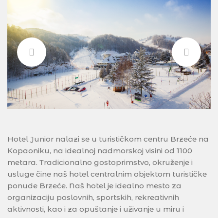
Hotel Junior nalazi se u turističkom centru Brzeće na
Kopaoniku, na idealnoj nadmorskoj visini od 1100
metara. Tradicionalno gostoprimstvo, okruženje i
usluge čine naš hotel centralnim objektom turističke
ponude Brzeće. Naš hotel je idealno mesto za
organizaciju poslovnih, sportskih, rekreativnih
aktivnosti, kao i za opuštanje i uživanje u miru i