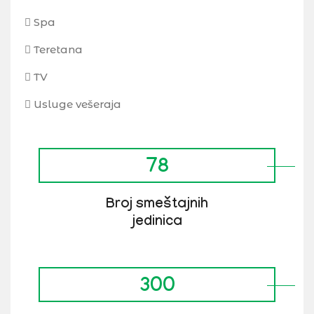
Spa
Teretana
TV
Usluge vešeraja
78
Broj smeštajnih
jedinica
300