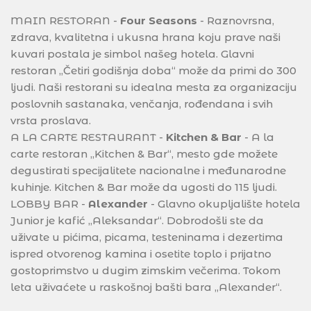
MAIN RESTORAN -
Four Seasons
- Raznovrsna,
zdrava, kvalitetna i ukusna hrana koju prave naši
kuvari postala je simbol našeg hotela. Glavni
restoran „Četiri godišnja doba“ može da primi do 300
ljudi. Naši restorani su idealna mesta za organizaciju
poslovnih sastanaka, venčanja, rođendana i svih
vrsta proslava.
A LA CARTE RESTAURANT -
Kitchen & Bar
- A la
carte restoran „Kitchen & Bar“, mesto gde možete
degustirati specijalitete nacionalne i međunarodne
kuhinje. Kitchen & Bar može da ugosti do 115 ljudi.
LOBBY BAR -
Alexander
- Glavno okupljalište hotela
Junior je kafić „Aleksandar“. Dobrodošli ste da
uživate u pićima, picama, testeninama i dezertima
ispred otvorenog kamina i osetite toplo i prijatno
gostoprimstvo u dugim zimskim večerima. Tokom
leta uživaćete u raskošnoj bašti bara „Alexander“.