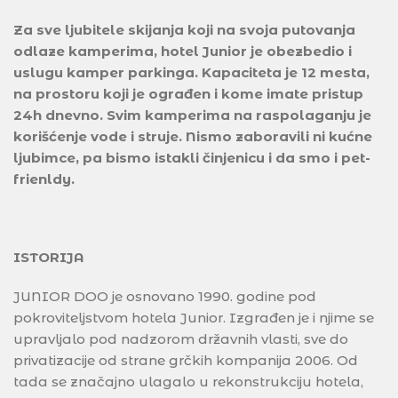
Za sve ljubitele skijanja koji na svoja putovanja
odlaze kamperima, hotel Junior je obezbedio i
uslugu kamper parkinga. Kapaciteta je 12 mesta,
na prostoru koji je ograđen i kome imate pristup
24h dnevno. Svim kamperima na raspolaganju je
korišćenje vode i struje. Nismo zaboravili ni kućne
ljubimce, pa bismo istakli činjenicu i da smo i pet-
frienldy.
ISTORIJA
JUNIOR DOO je osnovano 1990. godine pod
pokroviteljstvom hotela Junior. Izgrađen je i njime se
upravljalo pod nadzorom državnih vlasti, sve do
privatizacije od strane grčkih kompanija 2006. Od
tada se značajno ulagalo u rekonstrukciju hotela,