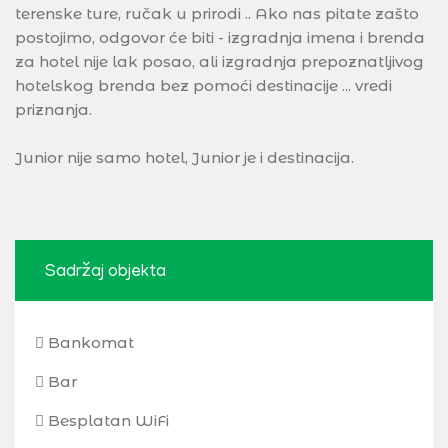
terenske ture, ručak u prirodi .. Ako nas pitate zašto
postojimo, odgovor će biti - izgradnja imena i brenda
za hotel nije lak posao, ali izgradnja prepoznatljivog
hotelskog brenda bez pomoći destinacije ... vredi
priznanja.
Junior nije samo hotel, Junior je i destinacija.
Sadržaj objekta
Bankomat
Bar
Besplatan WiFi