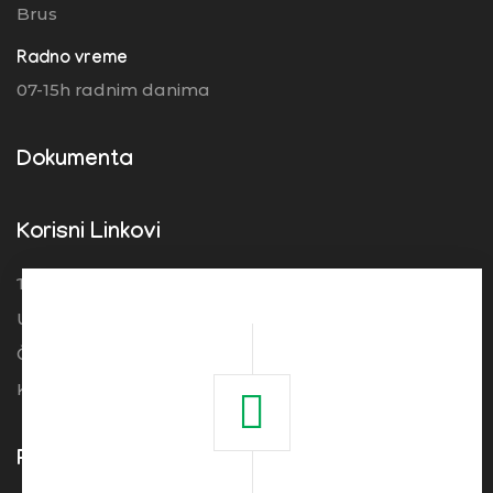
Brus
Radno vreme
07-15h radnim danima
Dokumenta
Korisni Linkovi
Turistička organizacija Srbije
Ugostitelji
Često postavljena pitanja
Kolačići
Pogledajte