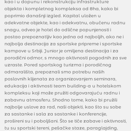
kao i u dopunu i rekonstrukciju infrastrukture
objekta i kompletnog kompleksa od 8ha, kako bi
poprimio današnji izgled. Kapital uložen u
adekvatne objekte, kao i adekvatnu, obučenu radnu
snagu, odveo je hotel do odlične popunjenosti i
postao prepoznatljiv kao jedna od najboljih, ako ne i
najbolja destinacija za sportske pripreme i sportske
kampove u Srbiji. Junior je omiljena destinacija i za
porodični odmor, s mnogo aktivnosti pogodnih za sve
uzraste. Pored sportskog turizma i porodičnog
odmarališta, prepoznali smo potrebu naših
poslovnih klijenata za organizovanjem seminara,
edukacija i aktivnosti team building-a u hotelskom
kompleksu koji može pružiti odgovarajuću radnu i
zabavnu atmosferu. Shodno tome, kako bi pružili
najbolje uslove za rad, naši objekti, kao što su sobe
za sastanke i sala za sastanke i konferencije,
prošireni su i poboljšani. Što se tiče zabave i aktivnosti,
tu su sportski tereni, pešačke staze, paraglajding,