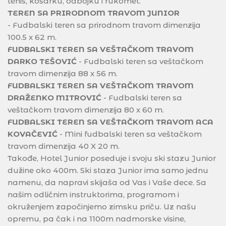
tenis, košarku, odbojku i rukomet.
TEREN SA PRIRODNOM TRAVOM JUNIOR
- Fudbalski teren sa prirodnom travom dimenzija
100.5 x 62 m.
FUDBALSKI TEREN SA VEŠTAČKOM TRAVOM
DARKO TEŠOVIĆ
- Fudbalski teren sa veštačkom
travom dimenzija 88 x 56 m.
FUDBALSKI TEREN SA VEŠTAČKOM TRAVOM
DRAŽENKO MITROVIĆ
- Fudbalski teren sa
veštačkom travom dimenzija 80 x 60 m.
FUDBALSKI TEREN SA VEŠTAČKOM TRAVOM ACA
KOVAČEVIĆ
- Mini fudbalski teren sa veštačkom
travom dimenzija 40 X 20 m.
Takođe, Hotel Junior poseduje i svoju ski stazu Junior
dužine oko 400m. Ski staza Junior ima samo jednu
namenu, da napravi skijaša od Vas i Vaše dece. Sa
našim odličnim instruktorima, programom i
okruženjem započinjemo zimsku priču. Uz našu
opremu, pa čak i na 1100m nadmorske visine,